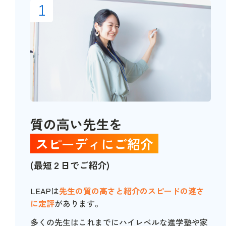
1
質の高い先生を
スピーディにご紹介
(最短２日でご紹介)
LEAPは
先生の質の高さと紹介のスピードの速さ
に定評
があります。
多くの先生はこれまでにハイレベルな進学塾や家