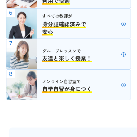
利用で快適
6
すべての教師が
身分証確認済みで
安心
7
グループレッスンで
友達と楽しく授業！
8
オンライン自習室で
自学自習が身につく