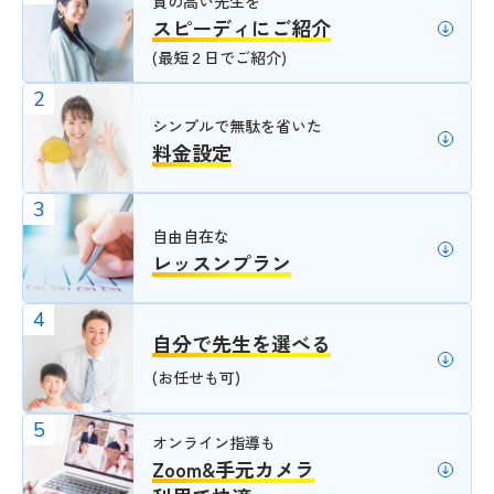
質の高い先生を
スピーディにご紹介
(最短２日でご紹介)
2
シンプルで無駄を省いた
料金設定
3
自由自在な
レッスンプラン
4
自分で先生を選べる
(お任せも可)
5
オンライン指導も
Zoom&手元カメラ