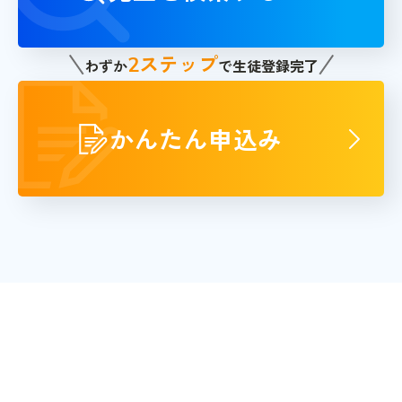
ステップ
2
わずか
で生徒登録完了
かんたん申込み