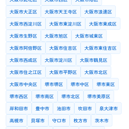
最低時給
大学院
以下
教師の性別
授業カテゴリーと最低時給の両方を選択してください
大阪市大正区
大阪市天王寺区
大阪市浪速区
希望する指導場所を選択してください
男性
どちらでも可
大学/高専
先生の住所で検索する
女性
情報の更新
大阪市西淀川区
大阪市東淀川区
大阪市東成区
高校
対面指導時に交通費を抑えるなど、近隣の先生を希望される場合
指定しない
3か月以内
にご利用ください
大阪市生野区
大阪市旭区
大阪市城東区
1年以内
3年以内
年齢
中学校
10代
20代
30代
40代
50代
60代
大阪市阿倍野区
大阪市住吉区
大阪市東住吉区
登録時もしくは情報更新時の年齢をもとに検索できます
最終学歴証明
小学校
大阪市西成区
大阪市淀川区
大阪市鶴見区
あり
その他
最終学歴の卒業証書や証明書の確認が取れている先生に絞って検
MBTI
大阪市住之江区
大阪市平野区
大阪市北区
索します
最終学歴の卒業証書や証明書の確認が取れている先生に絞って検
大阪市中央区
堺市堺区
堺市中区
堺市東区
索します
教師の書画(手元)
カメラの保有状況
堺市西区
堺市南区
堺市北区
堺市美原区
キーワード
岸和田市
豊中市
池田市
吹田市
泉大津市
教師ID
高槻市
貝塚市
守口市
枚方市
茨木市
●●と●●を対象にキーワード検索をおこないます