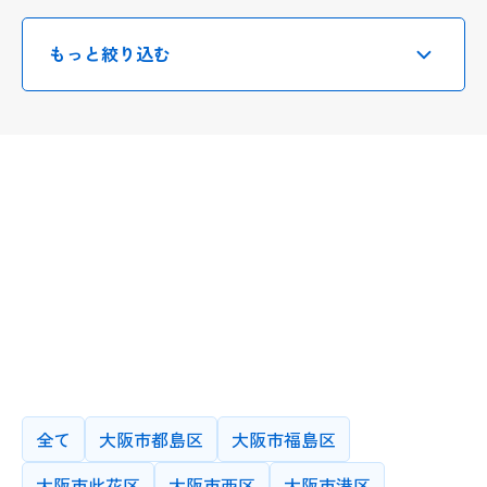
もっと絞り込む
選択・入力したのちに、
末尾の検索ボタンを押してください
授業カテゴリー
小学生(一般)
中学生(一般)
高校生(一般)
医学部・医療系
指導方法
中高一貫校
かならずオンライン
できればオンライン
学習塾クラス分け
大学/大学院
どちらでも可
できれば対面
未就学児
かならず対面
指導可能エリア
先生が希望する指導方法です。条件は複数選択可能です
プログラミング/AI/IT
海外留学/MBA
全て
大阪市都島区
大阪市福島区
その他
学歴
大阪市此花区
大阪市西区
大阪市港区