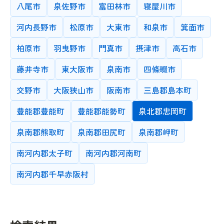
八尾市
泉佐野市
富田林市
寝屋川市
検索条件をクリア
完全に一致する教師IDを検索します。
河内長野市
松原市
大東市
和泉市
箕面市
検索する
柏原市
羽曳野市
門真市
摂津市
高石市
藤井寺市
東大阪市
泉南市
四條畷市
交野市
大阪狭山市
阪南市
三島郡島本町
豊能郡豊能町
豊能郡能勢町
泉北郡忠岡町
泉南郡熊取町
泉南郡田尻町
泉南郡岬町
南河内郡太子町
南河内郡河南町
南河内郡千早赤阪村