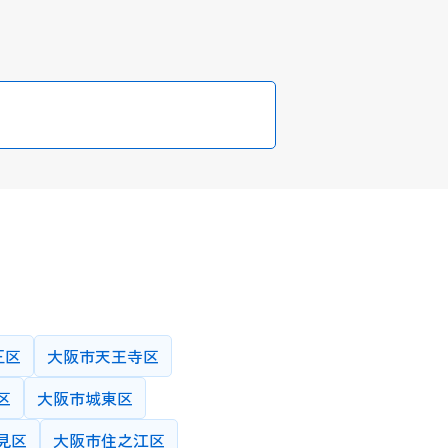
中高一貫校
学習塾クラス分け
その他
正区
大阪市天王寺区
区
大阪市城東区
見区
大阪市住之江区