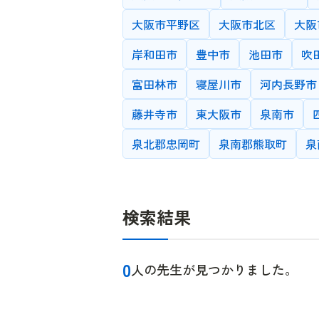
できれば対
大阪市平野区
大阪市北区
大阪
先生が希望する指
岸和田市
豊中市
池田市
吹
指導可能エリア
富田林市
寝屋川市
河内長野市
希望する指導場所
藤井寺市
東大阪市
泉南市
泉北郡忠岡町
泉南郡熊取町
泉
学歴
大学院
高校
検索結果
小学校
最終学歴の卒業証
0
人の先生が見つかりました。
教師の性別
男性