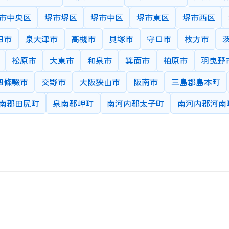
面
かならず対面
市中央区
堺市堺区
堺市中区
堺市東区
堺市西区
導方法です。条件は複数選択可能です
田市
泉大津市
高槻市
貝塚市
守口市
枚方市
先生の住所で検索す
松原市
大東市
和泉市
箕面市
柏原市
羽曳野
対面指導時に交通費を抑える
を選択してください
四條畷市
交野市
大阪狭山市
阪南市
三島郡島本町
ください
南郡田尻町
泉南郡岬町
南河内郡太子町
南河内郡河南
大学/高専
中学校
その他
書や証明書の確認が取れている先生に絞って検索します
どちらでも可
女性