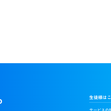
3か月以内
1年以内
3年以内
0代
30代
40代
50代
60代
報更新時の年齢をもとに検索できます
歴の卒業証書や証明書の確認が取れている先生に絞って検索します
生徒様は
P
サービスの
にキーワード検索をおこないます