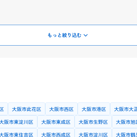
もっと絞り込む
選択・入力したのちに、
末尾の検索ボタンを押してください
)
中学生(一般)
高校生(一般)
医学部・医療系
院
未就学児
プログラミング/AI/IT
海外留学/MBA
以下
区
大阪市此花区
大阪市西区
大阪市港区
大阪市大
最低時給の両方を選択してください
大阪市東淀川区
大阪市東成区
大阪市生野区
大阪市旭
大阪市東住吉区
大阪市西成区
大阪市淀川区
大阪市鶴
ンライン
できればオンライン
どちらでも可