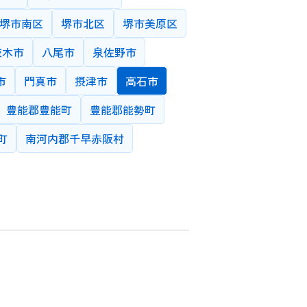
堺市南区
堺市北区
堺市美原区
茨木市
八尾市
泉佐野市
る
市
門真市
摂津市
高石市
など、近隣の先生を希望される場合にご利用
豊能郡豊能町
豊能郡能勢町
町
南河内郡千早赤阪村