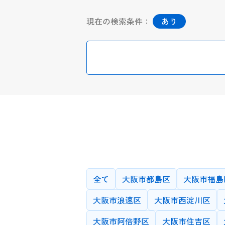
現在の検索条件：
あり
授業カテゴリー
小学生(一般
大学/大学
最低時給
全て
大阪市都島区
大阪市福島
授業カテゴリーと
大阪市浪速区
大阪市西淀川区
大阪市阿倍野区
大阪市住吉区
指導方法
かならずオ