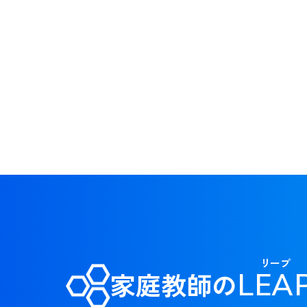
情報の更新
指定しない
年齢
10代
2
登録時もしくは情
最終学歴証明
あり
最終学
MBTI
教師の書画(手元)
カメラの保有状況
リープ
キーワード
家庭教師の
LEA
●●と●●を対象