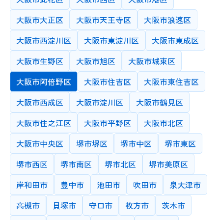
最低時給
大学院
以下
教師の性別
授業カテゴリーと最低時給の両方を選択してください
大阪市大正区
大阪市天王寺区
大阪市浪速区
希望する指導場所を選択してください
男性
どちらでも可
大学/高専
先生の住所で検索する
女性
情報の更新
大阪市西淀川区
大阪市東淀川区
大阪市東成区
高校
対面指導時に交通費を抑えるなど、近隣の先生を希望される場合
指定しない
3か月以内
にご利用ください
大阪市生野区
大阪市旭区
大阪市城東区
1年以内
3年以内
年齢
中学校
10代
20代
30代
40代
50代
60代
大阪市阿倍野区
大阪市住吉区
大阪市東住吉区
登録時もしくは情報更新時の年齢をもとに検索できます
最終学歴証明
小学校
大阪市西成区
大阪市淀川区
大阪市鶴見区
あり
その他
最終学歴の卒業証書や証明書の確認が取れている先生に絞って検
MBTI
大阪市住之江区
大阪市平野区
大阪市北区
索します
最終学歴の卒業証書や証明書の確認が取れている先生に絞って検
大阪市中央区
堺市堺区
堺市中区
堺市東区
索します
教師の書画(手元)
カメラの保有状況
堺市西区
堺市南区
堺市北区
堺市美原区
キーワード
岸和田市
豊中市
池田市
吹田市
泉大津市
教師ID
高槻市
貝塚市
守口市
枚方市
茨木市
●●と●●を対象にキーワード検索をおこないます