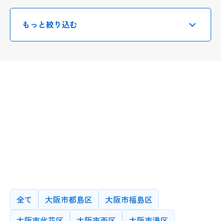
もっと絞り込む
選択・入力したのちに、
末尾の検索ボタンを押してください
授業カテゴリー
小学生(一般)
中学生(一般)
高校生(一般)
医学部・医療系
指導方法
中高一貫校
かならずオンライン
できればオンライン
学習塾クラス分け
大学/大学院
どちらでも可
できれば対面
未就学児
かならず対面
指導可能エリア
先生が希望する指導方法です。条件は複数選択可能です
プログラミング/AI/IT
海外留学/MBA
全て
大阪市都島区
大阪市福島区
その他
学歴
大阪市此花区
大阪市西区
大阪市港区