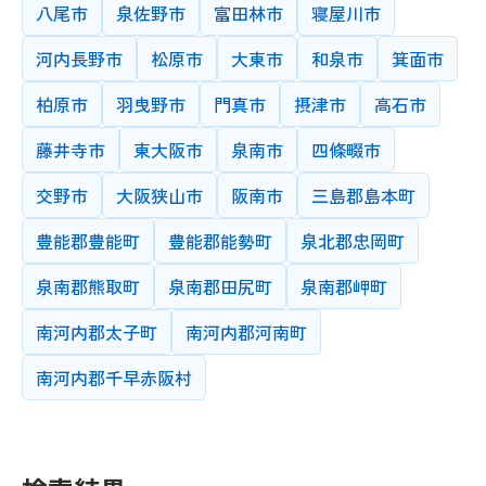
八尾市
泉佐野市
富田林市
寝屋川市
検索条件をクリア
完全に一致する教師IDを検索します。
河内長野市
松原市
大東市
和泉市
箕面市
検索する
柏原市
羽曳野市
門真市
摂津市
高石市
藤井寺市
東大阪市
泉南市
四條畷市
交野市
大阪狭山市
阪南市
三島郡島本町
豊能郡豊能町
豊能郡能勢町
泉北郡忠岡町
泉南郡熊取町
泉南郡田尻町
泉南郡岬町
南河内郡太子町
南河内郡河南町
南河内郡千早赤阪村