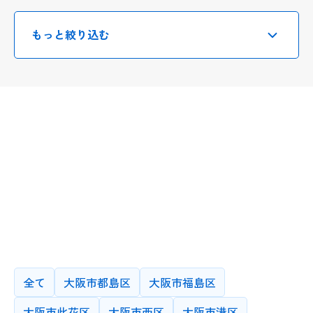
もっと絞り込む
選択・入力したのちに、
末尾の検索ボタンを押してください
授業カテゴリー
小学生(一般)
中学生(一般)
高校生(一般)
医学部・医療系
指導方法
中高一貫校
かならずオンライン
できればオンライン
学習塾クラス分け
大学/大学院
どちらでも可
できれば対面
未就学児
かならず対面
指導可能エリア
先生が希望する指導方法です。条件は複数選択可能です
プログラミング/AI/IT
海外留学/MBA
全て
大阪市都島区
大阪市福島区
その他
学歴
大阪市此花区
大阪市西区
大阪市港区