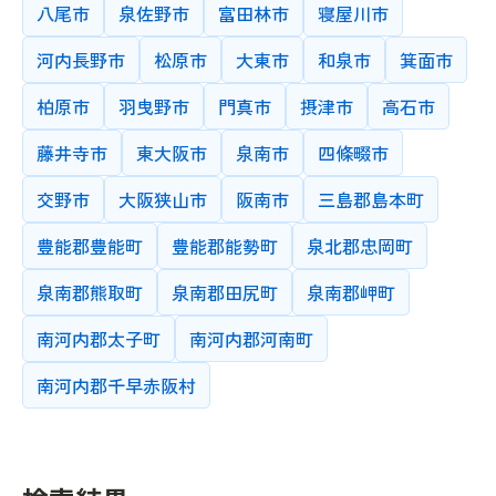
八尾市
泉佐野市
富田林市
寝屋川市
検索条件をクリア
完全に一致する教師IDを検索します。
河内長野市
松原市
大東市
和泉市
箕面市
検索する
柏原市
羽曳野市
門真市
摂津市
高石市
藤井寺市
東大阪市
泉南市
四條畷市
交野市
大阪狭山市
阪南市
三島郡島本町
豊能郡豊能町
豊能郡能勢町
泉北郡忠岡町
泉南郡熊取町
泉南郡田尻町
泉南郡岬町
南河内郡太子町
南河内郡河南町
南河内郡千早赤阪村