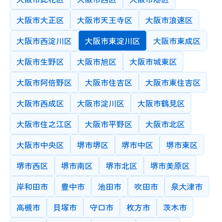
最低時給
大学院
以下
教師の性別
授業カテゴリーと最低時給の両方を選択してください
大阪市大正区
大阪市天王寺区
大阪市浪速区
希望する指導場所を選択してください
男性
どちらでも可
大学/高専
先生の住所で検索する
女性
情報の更新
大阪市西淀川区
大阪市東淀川区
大阪市東成区
高校
対面指導時に交通費を抑えるなど、近隣の先生を希望される場合
指定しない
3か月以内
にご利用ください
大阪市生野区
大阪市旭区
大阪市城東区
1年以内
3年以内
年齢
中学校
10代
20代
30代
40代
50代
60代
大阪市阿倍野区
大阪市住吉区
大阪市東住吉区
登録時もしくは情報更新時の年齢をもとに検索できます
最終学歴証明
小学校
大阪市西成区
大阪市淀川区
大阪市鶴見区
あり
その他
最終学歴の卒業証書や証明書の確認が取れている先生に絞って検
MBTI
大阪市住之江区
大阪市平野区
大阪市北区
索します
最終学歴の卒業証書や証明書の確認が取れている先生に絞って検
大阪市中央区
堺市堺区
堺市中区
堺市東区
索します
教師の書画(手元)
カメラの保有状況
堺市西区
堺市南区
堺市北区
堺市美原区
キーワード
岸和田市
豊中市
池田市
吹田市
泉大津市
教師ID
高槻市
貝塚市
守口市
枚方市
茨木市
●●と●●を対象にキーワード検索をおこないます